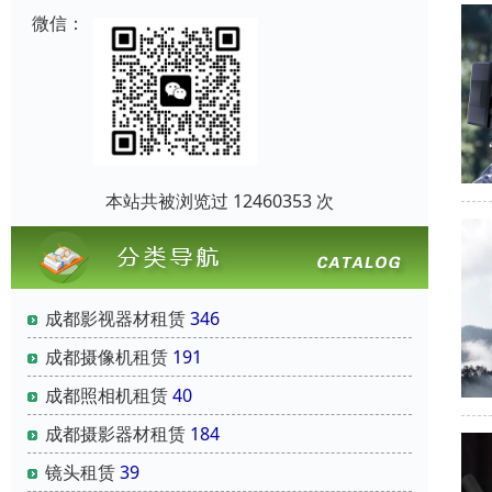
微信：
本站共被浏览过 12460353 次
成都影视器材租赁
346
成都摄像机租赁
191
成都照相机租赁
40
成都摄影器材租赁
184
镜头租赁
39