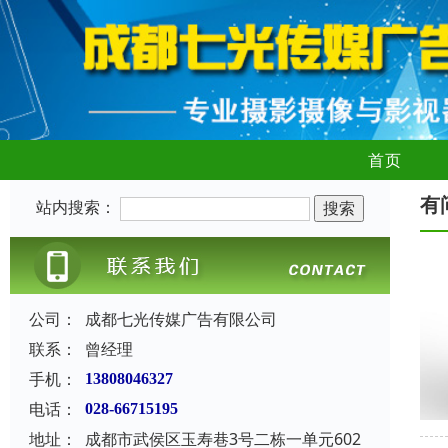
首页
有
站内搜索：
公司：
成都七光传媒广告有限公司
联系：
曾经理
手机：
13808046327
电话：
028-66715195
地址：
成都市武侯区玉寿巷3号二栋一单元602