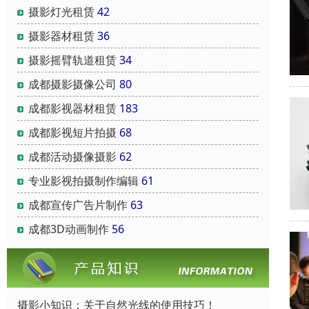
摄影灯光租赁
42
摄影器材租赁
36
摄影摇臂轨道租赁
34
成都摄影摄像公司
80
成都影视器材租赁
183
成都影视短片拍摄
68
成都活动摄像摄影
62
专业影视拍摄制作编辑
61
成都宣传广告片制作
63
成都3D动画制作
56
摄影小知识：关于自然光线的使用技巧！