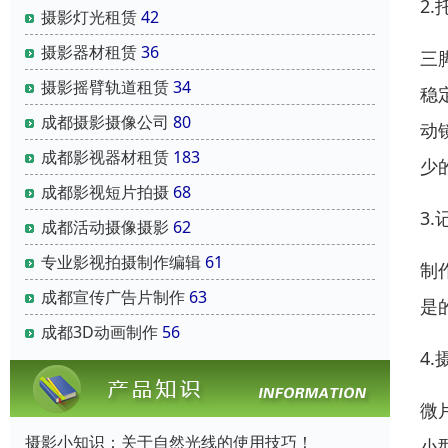
2
摄影灯光租赁
42
摄影器材租赁
36
三
摄影摇臂轨道租赁
34
稳
成都摄影摄像公司
80
动
成都影视器材租赁
183
少
成都影视短片拍摄
68
3
成都活动摄像摄影
62
专业影视拍摄制作编辑
61
制
成都宣传广告片制作
63
是
成都3D动画制作
56
4
微
摄影小知识：关于自然光线的使用技巧！
小