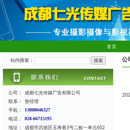
首页
公
站内搜索：
公司：
成都七光传媒广告有限公司
20
联系：
曾经理
手机：
13808046327
电话：
028-66715195
地址：
成都市武侯区玉寿巷3号二栋一单元602