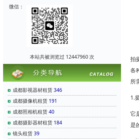
微信：
本站共被浏览过 12447960 次
拍
各
所
成都影视器材租赁
346
1
成都摄像机租赁
191
成都照相机租赁
40
它
成都摄影器材租赁
184
是
镜头租赁
39