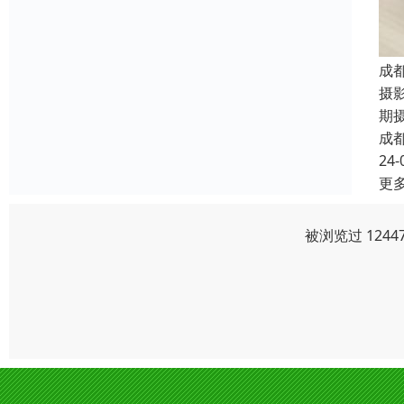
成
摄
期
成
24-
更
被浏览过 124