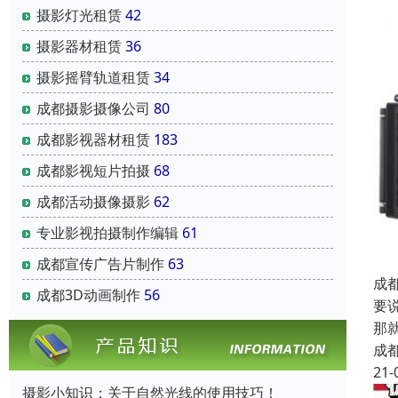
摄影灯光租赁
42
摄影器材租赁
36
摄影摇臂轨道租赁
34
成都摄影摄像公司
80
成都影视器材租赁
183
成都影视短片拍摄
68
成都活动摄像摄影
62
专业影视拍摄制作编辑
61
成都宣传广告片制作
63
成
成都3D动画制作
56
要
那
成
21-
摄影小知识：关于自然光线的使用技巧！