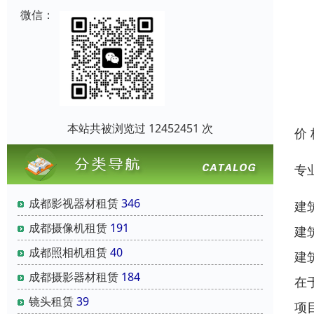
微信：
本站共被浏览过 12452451 次
价
专
成都影视器材租赁
346
建
成都摄像机租赁
191
建
成都照相机租赁
40
建
成都摄影器材租赁
184
在
镜头租赁
39
项