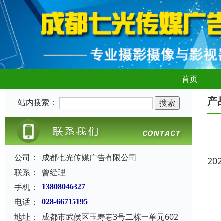
首页
产
站内搜索：
公司：
成都七光传媒广告有限公司
20
联系：
曾经理
手机：
13808046327
电话：
028-66715195
地址：
成都市武侯区玉寿巷3号二栋一单元602