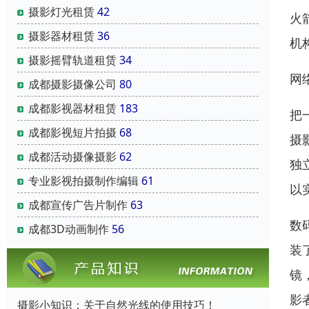
摄影灯光租赁
42
火
摄影器材租赁
36
机
摄影摇臂轨道租赁
34
网
成都摄影摄像公司
80
成都影视器材租赁
183
把
成都影视短片拍摄
68
摄
成都活动摄像摄影
62
独
专业影视拍摄制作编辑
61
以
成都宣传广告片制作
63
数
成都3D动画制作
56
装
镜
影
摄影小知识：关于自然光线的使用技巧！