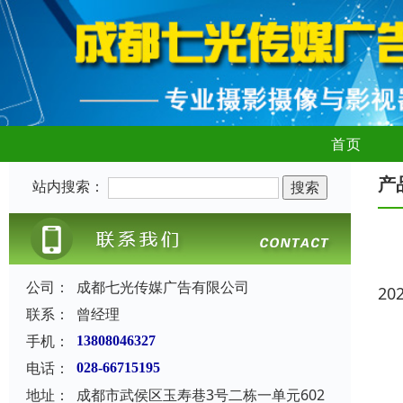
首页
产
站内搜索：
公司：
成都七光传媒广告有限公司
20
联系：
曾经理
手机：
13808046327
电话：
028-66715195
地址：
成都市武侯区玉寿巷3号二栋一单元602