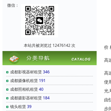
微信：
本站共被浏览过 12476142 次
价
高
成都影视器材租赁
346
高
成都摄像机租赁
191
使
成都照相机租赁
40
光
成都摄影器材租赁
184
由
镜头租赁
39
步