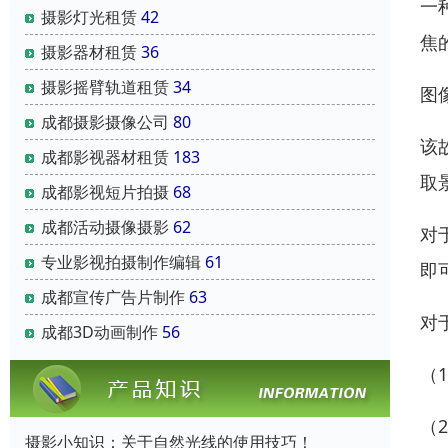
一
摄影灯光租赁
42
焦
摄影器材租赁
36
摄影摇臂轨道租赁
34
图
成都摄影摄像公司
80
该
成都影视器材租赁
183
取
成都影视短片拍摄
68
成都活动摄像摄影
62
对
专业影视拍摄制作编辑
61
即
成都宣传广告片制作
63
对
成都3D动画制作
56
（
（
摄影小知识：关于自然光线的使用技巧！