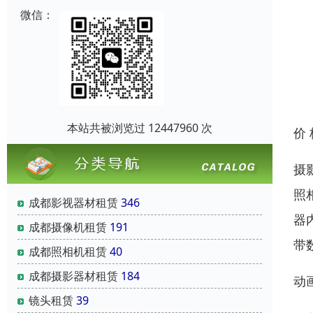
微信：
本站共被浏览过 12447960 次
价
摄
照
成都影视器材租赁
346
器
成都摄像机租赁
191
带
成都照相机租赁
40
成都摄影器材租赁
184
动
镜头租赁
39