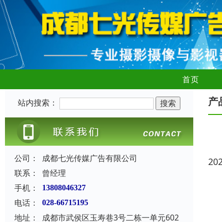
首页
产
站内搜索：
公司：
成都七光传媒广告有限公司
20
联系：
曾经理
手机：
13808046327
电话：
028-66715195
地址：
成都市武侯区玉寿巷3号二栋一单元602