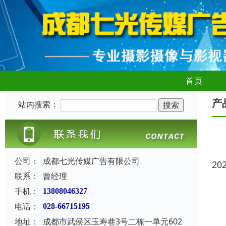
首页
产
站内搜索：
公司：
成都七光传媒广告有限公司
20
联系：
曾经理
手机：
13808046327
电话：
028-66715195
地址：
成都市武侯区玉寿巷3号二栋一单元602