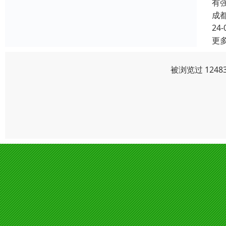
有
成
24-
更
被浏览过 124