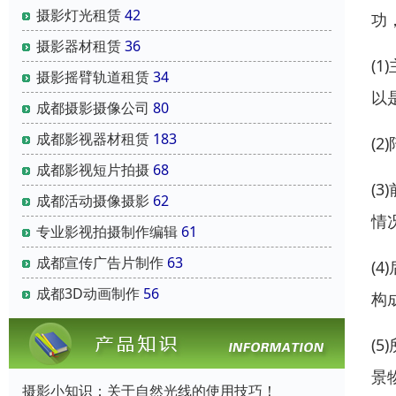
摄影灯光租赁
42
功
摄影器材租赁
36
(
摄影摇臂轨道租赁
34
以
成都摄影摄像公司
80
成都影视器材租赁
183
(
成都影视短片拍摄
68
(
成都活动摄像摄影
62
情
专业影视拍摄制作编辑
61
成都宣传广告片制作
63
(
成都3D动画制作
56
构
(
景
摄影小知识：关于自然光线的使用技巧！