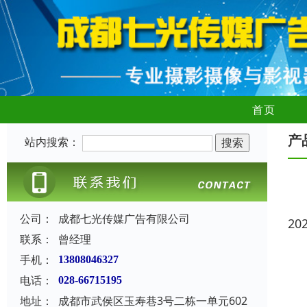
首页
产
站内搜索：
公司：
成都七光传媒广告有限公司
20
联系：
曾经理
手机：
13808046327
电话：
028-66715195
地址：
成都市武侯区玉寿巷3号二栋一单元602