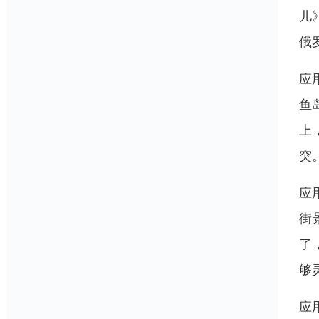
儿
俄
应
鱼
上
突
应
街
了
够
应