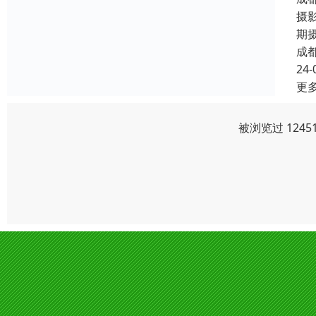
摄
期
成
24-
更
被浏览过 124