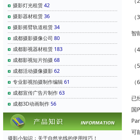
（
摄影灯光租赁
42
摄影器材租赁
36
（
摄影摇臂轨道租赁
34
智
成都摄影摄像公司
80
成都影视器材租赁
183
（
成都影视短片拍摄
68
（
成都活动摄像摄影
62
（
专业影视拍摄制作编辑
61
成都宣传广告片制作
63
已
成都3D动画制作
56
国
P
可
摄影小知识：关于自然光线的使用技巧！