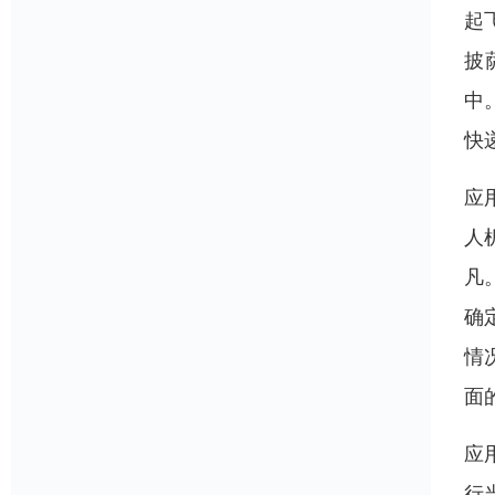
起
披
中
快
应
人
凡
确
情
面
应
行