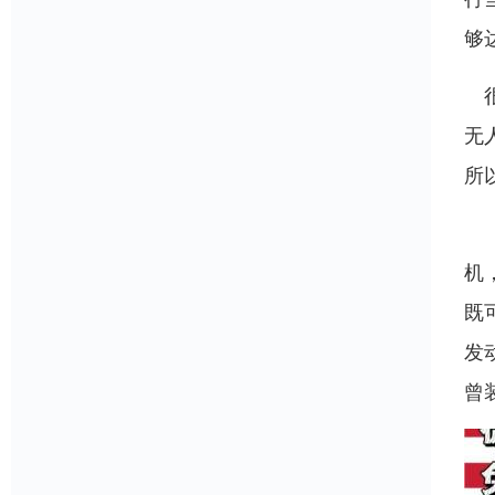
够
很
无
所
英
机
既
发
曾