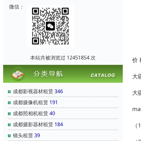
微信：
本站共被浏览过 12451854 次
价
大
成都影视器材租赁
346
大疆
成都摄像机租赁
191
ma
成都照相机租赁
40
成都摄影器材租赁
184
（
镜头租赁
39