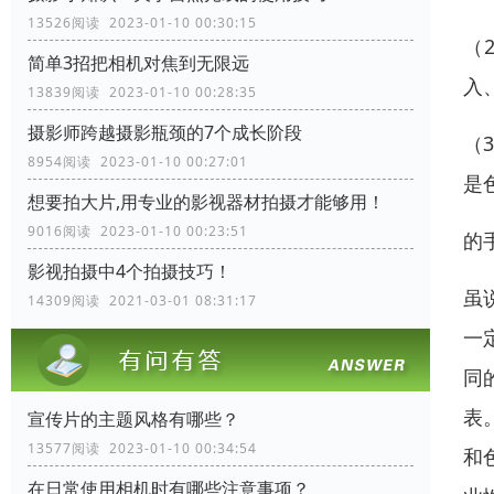
13526阅读 2023-01-10 00:30:15
（
简单3招把相机对焦到无限远
入
13839阅读 2023-01-10 00:28:35
摄影师跨越摄影瓶颈的7个成长阶段
（
8954阅读 2023-01-10 00:27:01
是
想要拍大片,用专业的影视器材拍摄才能够用！
9016阅读 2023-01-10 00:23:51
的
影视拍摄中4个拍摄技巧！
虽
14309阅读 2021-03-01 08:31:17
一
同
表
宣传片的主题风格有哪些？
13577阅读 2023-01-10 00:34:54
和
在日常使用相机时有哪些注意事项？