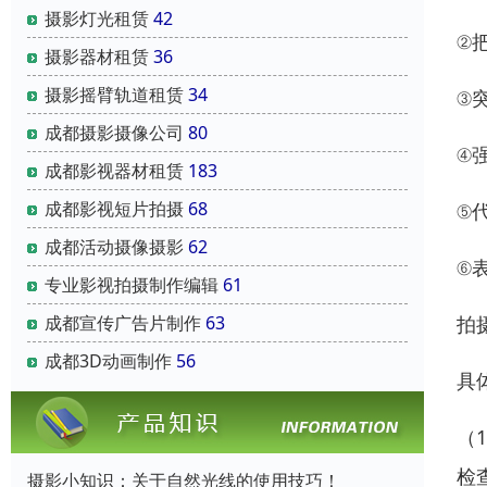
摄影灯光租赁
42
②
摄影器材租赁
36
摄影摇臂轨道租赁
34
③
成都摄影摄像公司
80
④
成都影视器材租赁
183
成都影视短片拍摄
68
⑤
成都活动摄像摄影
62
⑥
专业影视拍摄制作编辑
61
成都宣传广告片制作
63
拍
成都3D动画制作
56
具
（
检
摄影小知识：关于自然光线的使用技巧！