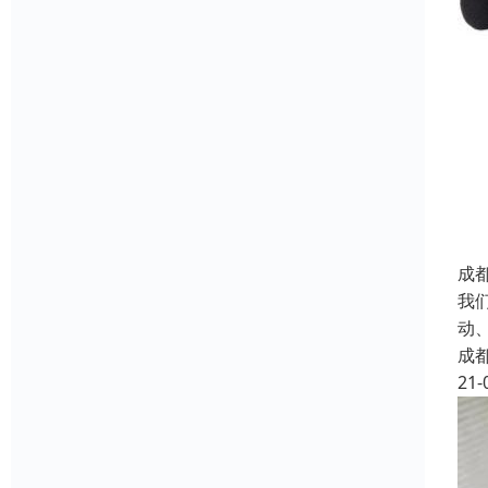
成
我
动
成
21-