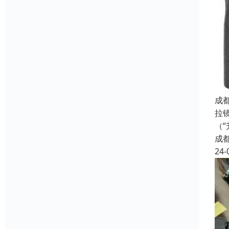
成
拉
（
成
24-