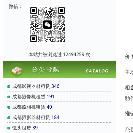
微信：
本站共被浏览过 12494259 次
价
主
成都影视器材租赁
346
相
成都摄像机租赁
191
动
成都照相机租赁
40
推
成都摄影器材租赁
184
镜头租赁
39
①