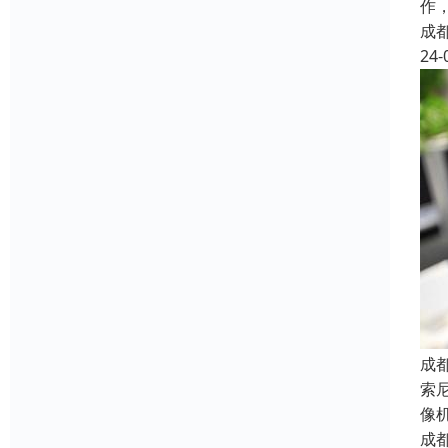
作
成
24-
成
索尼
像机
成