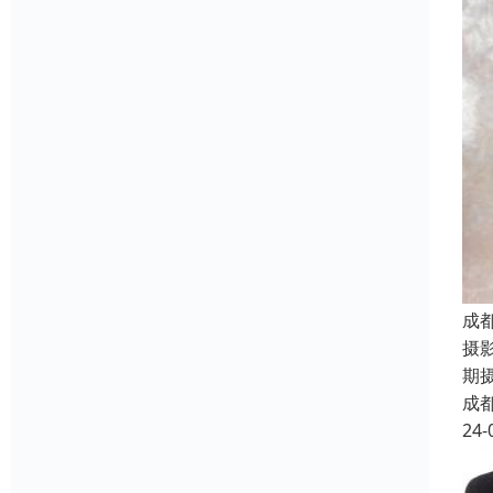
成
摄
期
成
24-