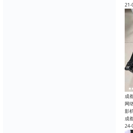
21-
成
网
影
成
24-