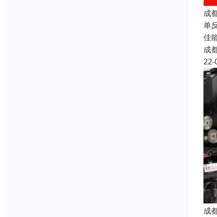
成
单反
佳能
成
22-
成