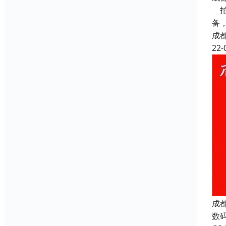
拍
备
成
22-
成
数码