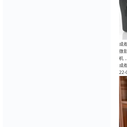
成
微影
机，
成
22-