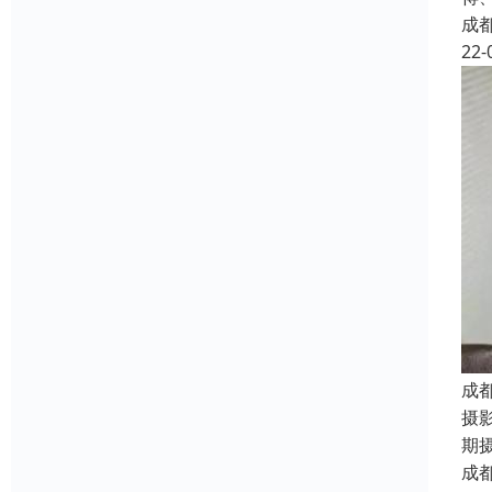
成
22-
成
摄
期
成