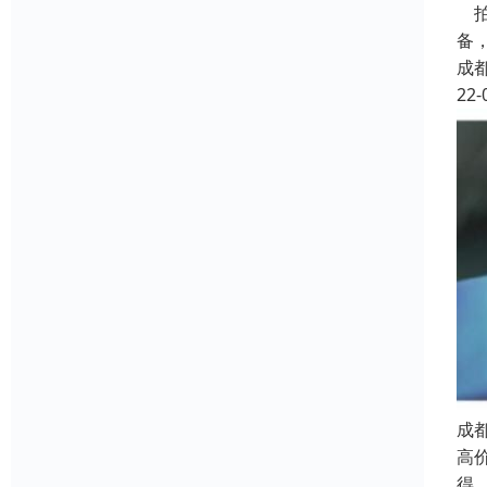
拍
备
成
22-
成
高
得