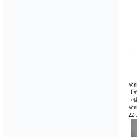
成
【单
（佳
成
22-